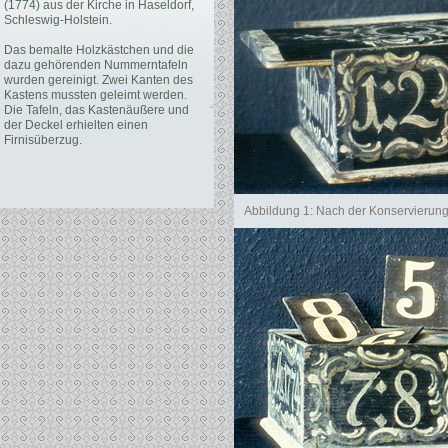
(1774) aus der Kirche in Haseldorf,
Schleswig-Holstein.
Das bemalte Holzkästchen und die
dazu gehörenden Nummerntafeln
wurden gereinigt. Zwei Kanten des
Kastens mussten geleimt werden.
Die Tafeln, das Kastenäußere und
der Deckel erhielten einen
Firnisüberzug.
Abbildung 1: Nach der Konservierun